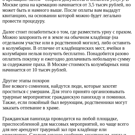
Москве цена на кремацию начинается от 3,5 тысяч рублей, но
может быть и намного выше. После оплаты вам выдадут
квитанцию, на основании которой можно будет легально
провести процедуру.
Далее стоит позаботиться о том, где разместить урну с прахом.
Можно захоронить ее в земле на обычном кладбище (на
отдельном участке или в родственной могиле), либо оставить
в колумбарии. В отличие от кладбищенских мест, ячейки в
колумбарии нельзя получить бесплатно. Понадобится разово
оплатить покупку и ежегодно доплачивать небольшую сумму
за содержание праха. В Москве стоимость колумбарных ниш
начинается от 10 тысяч рублей.
Другие этапы похорон
Вне всякого сомнения, найдутся люди, которые захотят
проститься с умершим. Для этого принято организовывать
траурные мероприятия: гражданскую панихиду и поминки.
Также, если покойный был верующим, родственники могут
заказать отпевание в храме.
Гражданская панихида проводится на любой площадке,
приспособленной для массовых мероприятий, но чаще всего
для нее арендуют траурный зал при кладбище или
крематории. Следует заранее сообщить участникам, когда и